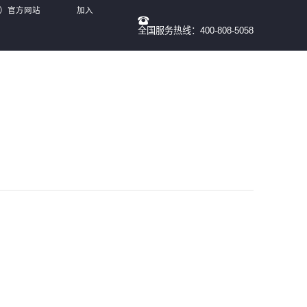
国）官方网站
加入
全国服务热线：400-808-5058
我们