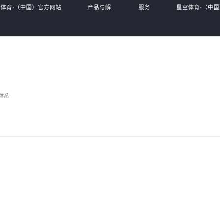
体育·（中国）官方网站
产品与解
服务
星空体育·（中
登陆入口
决方案
体系
- 登陆入口
体系