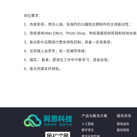
岗位要求：
1、热爱影视，责任心强，有强烈的兴趣和后期制作的主观能动性；
2、熟练使用After Effect、Photo Shop、熟练掌握视频剪辑和特效包
3、能对影片后期进行整体调色控制，具备一定审美感；
4、在剪辑上会思考，有一定编导思维；
5、踏实， 勤奋，愿意在工作中不断学习，提高自我；
6、能与同事友好相处。
产品与解决方案
服务体系
人工智能
服务级别
数字孪生
服务网络
数字化转型解