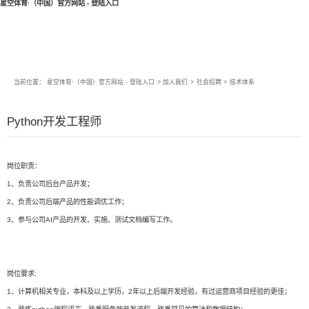
星空体育·（中国）官方网站 - 登陆入口
当前位置：
星空体育·（中国）官方网站 - 登陆入口
>
加入我们
>
社会招聘
>
技术体系
Python开发工程师
岗位职责：
1、负责公司后台产品开发；
2、负责公司后端产品的性能调优工作；
3、参与公司AI产品的开发、实施、测试文档编写工作。
岗位要求:
1、计算机相关专业，本科及以上学历，2年以上后端开发经验，有过运营商项目经验的更佳；