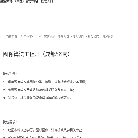
星空体育·（中国）官方网站 - 登陆入口
当前位置：
星空体育·（中国）官方网站 - 登陆入口
>
加入我们
>
社会招聘
>
技术体系
图像算法工程师（成都/济南）
岗位职责：
1、利用深度学习等图像分类、检测、分割技术解决业务问题；
2、负责深度学习及算法加速的相关研究及开发工作；
3、进行公司相关业务的深度学习等前瞻技术研究。
岗位要求：
1、统招本科以上学历，图形图像、计算机或数学相关专业；