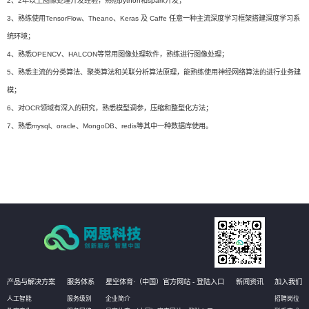
2、2年以上图像处理开发经验，熟悉python和spark开发；
3、熟练使用TensorFlow、Theano、Keras 及 Caffe 任意一种主流深度学习框架搭建深度学习系
统环境；
4、熟悉OPENCV、HALCON等常用图像处理软件，熟练进行图像处理；
5、熟悉主流的分类算法、聚类算法和关联分析算法原理，能熟练使用神经网络算法的进行业务建
模；
6、对OCR领域有深入的研究，熟悉模型调参，压缩和整型化方法；
7、熟悉mysql、oracle、MongoDB、redis等其中一种数据库使用。
产品与解决方案
服务体系
星空体育·（中国）官方网站 - 登陆入口
新闻资讯
加入我们
人工智能
服务级别
企业简介
招聘岗位