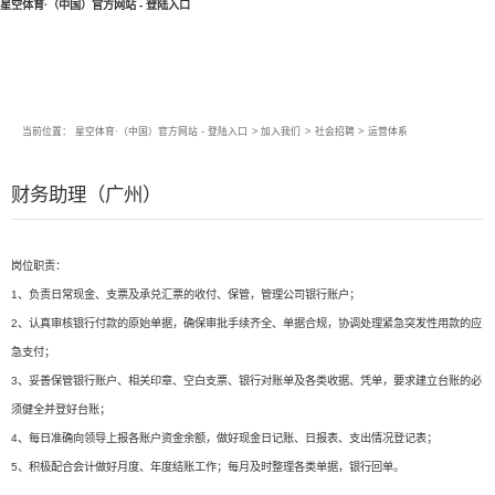
星空体育·（中国）官方网站 - 登陆入口
当前位置：
星空体育·（中国）官方网站 - 登陆入口
>
加入我们
>
社会招聘
>
运营体系
财务助理（广州）
岗位职责：
1、负责日常现金、支票及承兑汇票的收付、保管，管理公司银行账户；
2、认真审核银行付款的原始单据，确保审批手续齐全、单据合规，协调处理紧急突发性用款的应
急支付；
3、妥善保管银行账户、相关印章、空白支票、银行对账单及各类收据、凭单，要求建立台账的必
须健全并登好台账；
4、每日准确向领导上报各账户资金余额，做好现金日记账、日报表、支出情况登记表；
5、积极配合会计做好月度、年度结账工作；每月及时整理各类单据，银行回单。